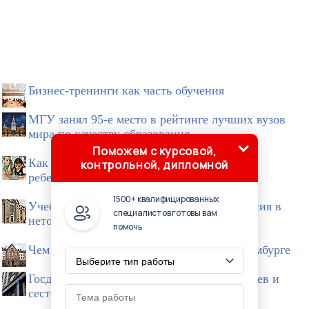
Бизнес-тренинги как часть обучения
МГУ занял 95-е место в рейтинге лучших вузов
мира по качеству образования
Поможем с курсовой,
Как правильно делать домашние задания с
контрольной, дипломной
ребенком
1500+ квалифицированных
Учеба за границей: особенности образования в
специалистов готовы вам
неторопливой Дании
помочь
Чем уникальна система обучения в Люксембурге
Госдума приняла закон о зачислении братьев и
сестер в одну школу или детсад