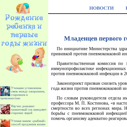
НОВОСТИ
Младенцев первого г
По инициативе Министерства здра
прививкой против пневмококковой и
Правительственная комиссия по 
иммунопрофилактике инфекционных б
против пневмококковой инфекции в 201
Законопроект призван снизить уро
года жизни против пневмококковой и
Учеными установлена
связь между ожирением,
старением и
По словам руководителя отдела 
тревожностью
профессора М. П. Костинова, «в нас
Научно доказано:
смертности во всех регионах мира. 
гранатовый сок замедляет
борьбы с пневмококковой инфекцией
старение людей
помочь организму адекватно реагирова
Ученые нашли «рыбный»
способ продления жизни