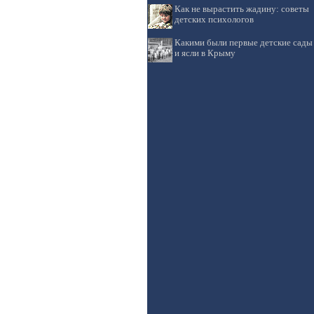
Как не вырастить жадину: советы
детских психологов
Какими были первые детские сады
и ясли в Крыму