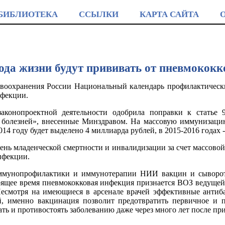
БИБЛИОТЕКА
ССЫЛКИ
КАРТА САЙТА
ода жизни будут прививать от пневмокок
воохранения России Национальный календарь профилактическ
нфекции.
законопроектной деятельности одобрила поправки к статье 
олезней», внесенные Минздравом. На массовую иммунизацию
4 году будет выделено 4 миллиарда рублей, в 2015-2016 годах -
вень младенческой смертности и инвалидизации за счет массово
нфекции.
иммунопрофилактики и иммунотерапии НИИ вакцин и сыворо
тоящее время пневмококковая инфекция признается ВОЗ ведущей
Несмотря на имеющиеся в арсенале врачей эффективные антиб
, именно вакцинация позволит предотвратить первичное и 
ть и противостоять заболеванию даже через много лет после пр