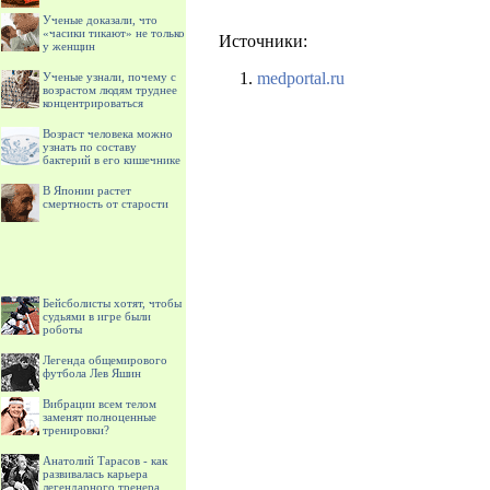
Ученые доказали, что
«часики тикают» не только
Источники:
у женщин
medportal.ru
Ученые узнали, почему с
возрастом людям труднее
концентрироваться
Возраст человека можно
узнать по составу
бактерий в его кишечнике
В Японии растет
смертность от старости
Бейсболисты хотят, чтобы
судьями в игре были
роботы
Легенда общемирового
футбола Лев Яшин
Вибрации всем телом
заменят полноценные
тренировки?
Анатолий Тарасов - как
развивалась карьера
легендарного тренера