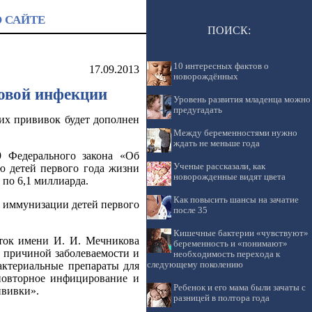
О САЙТЕ
ПОИСК:
10 интересных фактов о
17.09.2013
новорождённых
ковой инфекции
Уровень развития младенца можно
предугадать
их прививок будет дополнен
Между беременностями нужно
ждать не меньше года
9 Федерального закона «Об
Ученые рассказали, как
 детей первого года жизни
новорожденные видят цвета
 по 6,1 миллиарда.
Как повысить шансы на зачатие
й иммунизации детей первого
после 35
Кишечные бактерии «чувствуют»
ток имени И. И. Мечникова
беременность и «понимают»
 причиной заболеваемости и
необходимость перехода к
актериальные препараты для
следующему поколению
повторное инфицирование и
Ребенок и его мама были зачаты с
ививки».
разницей в полтора года