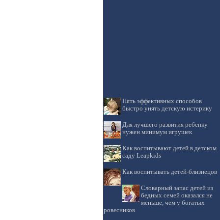
Пять эффективных способов
быстро унять детскую истерику
Для лучшего развития ребенку
нужен минимум игрушек
Как воспитывают детей в детском
саду Leapkids
Как воспитывать детей-близнецов
Словарный запас детей из
бедных семей оказался не
меньше, чем у богатых
ровесников