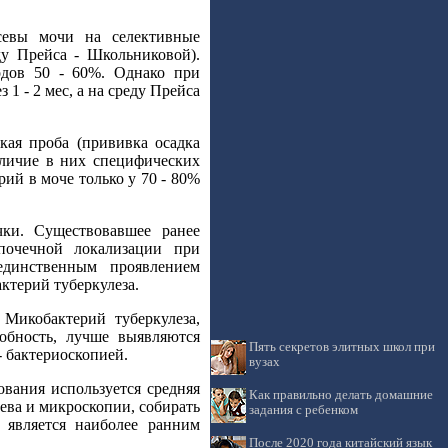
севы мочи на селективные
ду Прейса - Школьниковой).
одов 50 - 60%. Однако при
1 - 2 мес, а на среду Прейса
кая проба (прививка осадка
аличие в них специфических
ий в моче только у 70 - 80%
чки. Существовавшее ранее
епочечной локализации при
единственным проявлением
ктерий туберкулеза.
Микобактерий туберкулеза,
обность, лучше выявляются
Пять секретов элитных школ при
 бактериоскопией.
вузах
ования используется средняя
Как правильно делать домашние
ева и микроскопии, собирать
задания с ребенком
 является наиболее ранним
После 2020 года китайский язык