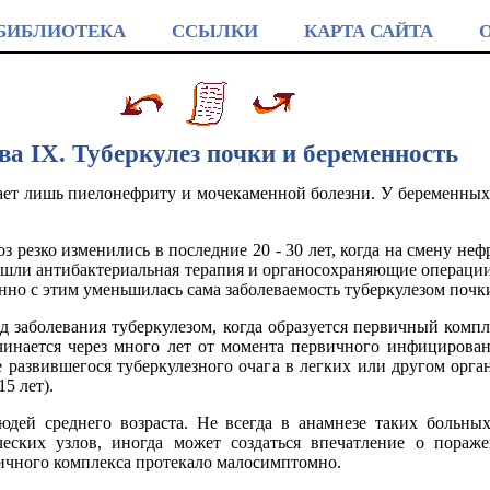
БИБЛИОТЕКА
ССЫЛКИ
КАРТА САЙТА
ва IX. Туберкулез почки и беременность
пает лишь пиелонефриту и мочекаменной болезни. У беременных 
оз резко изменились в последние 20 - 30 лет, когда на смену н
ишли антибактериальная терапия и органосохраняющие операции.
нно с этим уменьшилась сама заболеваемость туберкулезом почк
 заболевания туберкулезом, когда образуется первичный компл
ачинается через много лет от момента первичного инфицирован
развившегося туберкулезного очага в легких или другом орга
5 лет).
юдей среднего возраста. Не всегда в анамнезе таких больных
ческих узлов, иногда может создаться впечатление о пораж
ичного комплекса протекало малосимптомно.