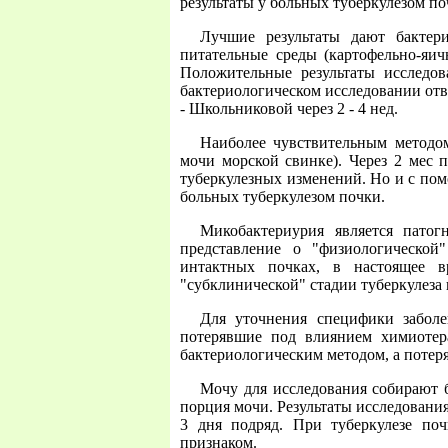
результаты у больных туберкулезом поч
Лучшие результаты дают бактер
питательные среды (картофельно-яи
Положительные результаты исследов
бактериологическом исследовании отве
- Школьниковой через 2 - 4 нед.
Наиболее чувствительным методом
мочи морской свинке). Через 2 мес
туберкулезных изменений. Но и с пом
больных туберкулезом почки.
Микобактериурия является пато
представление о "физиологической
интактных почках, в настоящее в
"субклинической" стадии туберкулеза 
Для уточнения специфики заболе
потерявшие под влиянием химиотер
бактериологическим методом, а потер
Мочу для исследования собирают б
порция мочи. Результаты исследовани
3 дня подряд. При туберкулезе поч
признаком.