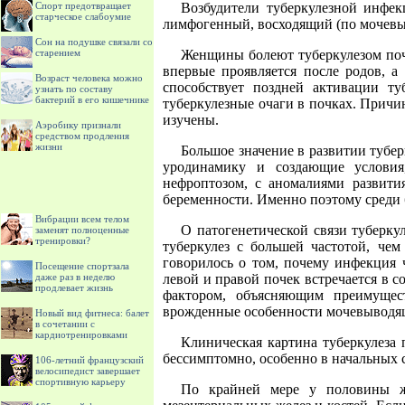
Спорт предотвращает
Возбудители туберкулезной инфе
старческое слабоумие
лимфогенный, восходящий (по мочевы
Сон на подушке связали со
старением
Женщины болеют туберкулезом поч
впервые проявляется после родов, а
Возраст человека можно
способствует поздней активации ту
узнать по составу
бактерий в его кишечнике
туберкулезные очаги в почках. Причи
изучены.
Аэробику признали
средством продления
жизни
Большое значение в развитии тубе
уродинамику и создающие условия
нефроптозом, с аномалиями развити
беременности. Именно поэтому среди
Вибрации всем телом
О патогенетической связи туберку
заменят полноценные
тренировки?
туберкулез с большей частотой, че
говорилось о том, почему инфекция 
Посещение спортзала
даже раз в неделю
левой и правой почек встречается в с
продлевает жизнь
фактором, объясняющим преимущес
врожденные особенности мочевыводя
Новый вид фитнеса: балет
в сочетании с
кардиотренировками
Клиническая картина туберкулеза
бессимптомно, особенно в начальных 
106-летний французский
велосипедист завершает
спортивную карьеру
По крайней мере у половины ж