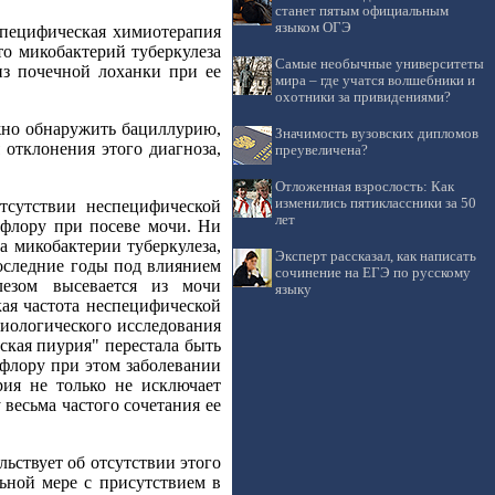
станет пятым официальным
языком ОГЭ
специфическая химиотерапия
то микобактерий туберкулеза
Самые необычные университеты
из почечной лоханки при ее
мира – где учатся волшебники и
охотники за привидениями?
ожно обнаружить бациллурию,
Значимость вузовских дипломов
 отклонения этого диагноза,
преувеличена?
Отложенная взрослость: Как
изменились пятиклассники за 50
тсутствии неспецифической
лет
 флору при посеве мочи. Ни
 микобактерии туберкулеза,
Эксперт рассказал, как написать
оследние годы под влиянием
сочинение на ЕГЭ по русскому
лезом высевается из мочи
языку
ая частота неспецифической
риологического исследования
ская пиурия" перестала быть
флору при этом заболевании
рия не только не исключает
весьма частого сочетания ее
льствует об отсутствии этого
ьной мере с присутствием в