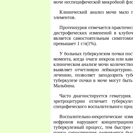
моче неспецифической микробной флор
Клинический анализ мочи мало по
элементов.
Протеинурия отмечается практичес
дистрофических изменений в клубоч
является самостоятельным симптомо
превышает 1 г/л(1%).
У больных туберкулезом почки пост
момента, когда очаги некроза или ка
клиническом анализе мочи количеств
выявляет отчетливую лейкоцитурию.
лечению, позволяет заподозрить ту
туберкулезе почки в моче могут быт
Мальбина.
Часто диагностируется гематурия
эритроцитурии отличает туберкул
специфического воспалительного проц
Воспалительно-некротические изм
нефронов нарушают концентрацио
туберкулезный процесс, тем быстрее 
почки гипостенурия развивается бы