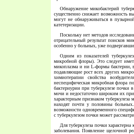
Обнаружение микобактерий туберку
существенно снижает возможность выя
могут не обнаруживаться в пузырно
катетеризации.
Поскольку нет методов исследован
отрицательный результат поисков мик
особенно у больных, уже подвергавш
Одним из показателей туберкулез
микробной флоры). Это следует имет
микоплазма и ни L-формы бактерии, 
подавляющие рост всех других микро
химиотерапии свойства возбудите
неспецифическая микробная флора по
бактериурии при туберкулезе почки в
мочи и недостаточно широким их прим
характерным признаком туберкулеза 
находят почти у половины больных.
возможности одновременного специфич
с туберкулезом почки может рассматри
Для туберкулеза почки характерна 
заболевания. Появление щелочной ре