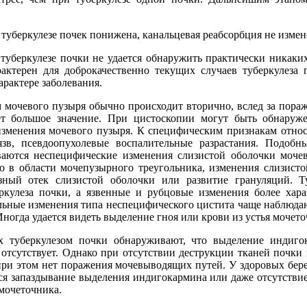
туберкулезе почек понижена, канальцевая реабсорбция не измен
туберкулезе почки не удается обнаружить практически никаки
актерен для доброкачественно текущих случаев туберкулеза 
арактере заболевания.
 мочевого пузыря обычно происходит вторично, вслед за пора
ет большое значение. При цистоскопии могут быть обнаруж
изменения мочевого пузыря. К специфическим признакам относ
зв, псевдоопухолевые воспалительные разрастания. Подобны
ваются неспецифические изменения слизистой оболочки моче
о в области мочепузырного треугольника, изменения слизисто
зный отек слизистой оболочки или развитие грануляций. Т
еркулеза почки, а язвенные и рубцовые изменения более хар
льные изменения типа неспецифического цистита чаще наблюда
Иногда удается видеть выделение гноя или крови из устья моче
 туберкулезом почки обнаруживают, что выделение индиго
 отсутствует. Однако при отсутствии деструкции тканей почки
 при этом нет поражения мочевыводящих путей. У здоровых бер
я запаздывание выделения индигокармина или даже отсутствие
мочеточника.