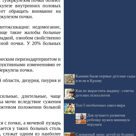
 туберкулезом почки болеют
ркулезе внутренних половых
ует обращать внимание на
ркулезом почки.
нтоксикации: недомогание,
 Чаще такие жалобы больные
радкой, ознобом свойственно
енной почки. У 20% больных
ическим периэндартериитом и
труктивными изменениями ее
еркулеза почки.
Какими были первые детские сады
 области, дизурия, пиурия и
и ясли в Крыму
Как не вырастить жадину: советы
детских психологов
сильные, длительные, чаще
ка мочи вследствие сужения
Топ-5 необычных школ мира
локтевом положении больной
Для лучшего развития
ребенку нужен минимум
ся с почки, а мочевой пузырь
игрушек
ается у таких больных столь
, служат одним из наиболее
Словарный запас детей из бедных