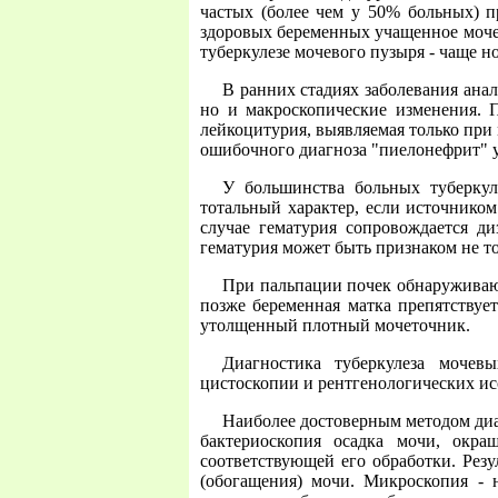
частых (более чем у 50% больных) п
здоровых беременных учащенное мочеи
туберкулезе мочевого пузыря - чаще н
В ранних стадиях заболевания ана
но и макроскопические изменения. П
лейкоцитурия, выявляемая только при
ошибочного диагноза "пиелонефрит" у
У большинства больных туберкул
тотальный характер, если источником
случае гематурия сопровождается д
гематурия может быть признаком не то
При пальпации почек обнаруживают
позже беременная матка препятству
утолщенный плотный мочеточник.
Диагностика туберкулеза мочев
цистоскопии и рентгенологических и
Наиболее достоверным методом диа
бактериоскопия осадка мочи, окр
соответствующей его обработки. Рез
(обогащения) мочи. Микроскопия - 