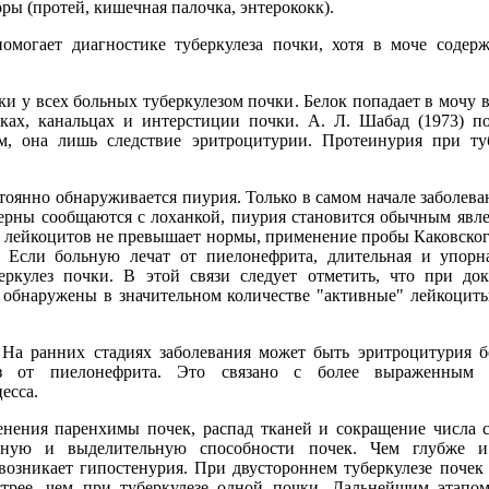
ы (протей, кишечная палочка, энтерококк).
могает диагностике туберкулеза почки, хотя в моче содерж
ки у всех больных туберкулезом почки. Белок попадает в мочу 
ках, канальцах и интерстиции почки. А. Л. Шабад (1973) по
м, она лишь следствие эритроцитурии. Протеинурия при ту
оянно обнаруживается пиурия. Только в самом начале заболеван
верны сообщаются с лоханкой, пиурия становится обычным явлен
о лейкоцитов не превышает нормы, применение пробы Каковског
 Если больную лечат от пиелонефрита, длительная и упорн
беркулез почки. В этой связи следует отметить, что при д
ь обнаружены в значительном количестве "активные" лейкоцит
. На ранних стадиях заболевания может быть эритроцитурия б
ез от пиелонефрита. Это связано с более выраженным 
есса.
енения паренхимы почек, распад тканей и сокращение числа
нную и выделительную способности почек. Чем глубже и
возникает гипостенурия. При двустороннем туберкулезе почек
стрее, чем при туберкулезе одной почки. Дальнейшим этапо