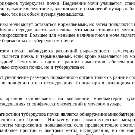
ризнаков туберкулеза почки. Выделение мочи учащается, стан
спускание вследствие давления матки на мочевой пузырь набл
очью, так как объем пузыря уменьшается.
лизы мочи могут оставаться нормальными, но затем появляются 
иурия нередко настолько велика, что моча становится мутно
 микроскопии. Большее или меньшее наличие гноя в моче являет
 беременных с туберкулезом почки.
езом почки наблюдается различной выраженности гематурия.
 является почка, и терминальный, если кровь выделяется из м
изурией. Гематурия - один из ранних симптомов заболевания
лько опухоли почки, но и туберкулеза ее.
 увеличение размеров пораженного органа только в ранние ср
ет выполнению этого исследования. Иногда при влагалищном 
ых органов основывается на выявлении микобактерий тубе
сследованиях специфических изменений в мочевом пузыре.
гностики туберкулеза почки является обнаружение микобактери
ашенного по Цилю - Нильсену, или люминесцентная микро
ультаты микроскопии повышаются, если предварительно воспол
наиболее простой и быстрый метод исследования, но он наи