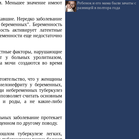
м. Меньшее значение имеют
Ребенок и его мама были зачаты с
разницей в полтора года
вшие. Нередко заболевание
 беременных". Беременность
ость активирует латентные
ременности еще недостаточно
местные факторы, нарушающие
т у больных уролитиазом,
а мочи создаются во время
стоятельство, что у женщины
пиелонефриту у беременных,
ди небеременных туберкулез
о позволяет считать основным
 и роды, а не какие-либо
ьных заболевание протекает
денном по другому поводу.
шлом туберкулезе легких,