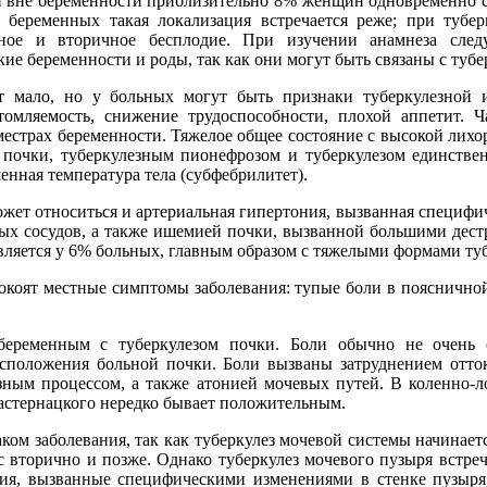
ли вне беременности приблизительно 8% женщин одновременно с
у беременных такая локализация встречается реже; при тубе
чное и вторичное бесплодие. При изучении анамнеза след
е беременности и роды, так как они могут быть связаны с тубе
т мало, но у больных могут быть признаки туберкулезной и
утомляемость, снижение трудоспособности, плохой аппетит.
местрах беременности. Тяжелое общее состояние с высокой лихо
 почки, туберкулезным пионефрозом и туберкулезом единств
енная температура тела (субфебрилитет).
жет относиться и артериальная гипертония, вызванная специф
ых сосудов, а также ишемией почки, вызванной большими дес
ляется у 6% больных, главным образом с тяжелыми формами туб
окоят местные симптомы заболевания: тупые боли в поясничной
беременным с туберкулезом почки. Боли обычно не очень 
асположения больной почки. Боли вызваны затруднением отто
зным процессом, а также атонией мочевых путей. В коленно-
астернацкого нередко бывает положительным.
ком заболевания, так как туберкулез мочевой системы начинает
с вторично и позже. Однако туберкулез мочевого пузыря встреч
ния, вызванные специфическими изменениями в стенке пузыря