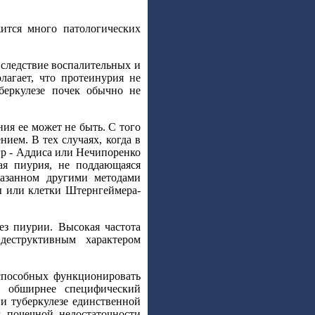
ится много патологических
вследствие воспалительных и
лагает, что протеинурия не
беркулезе почек обычно не
ия ее может не быть. С того
ием. В тех случаях, когда в
р - Аддиса или Нечипоренко
ая пиурия, не поддающаяся
оказанном другими методами
ы или клетки Штернгеймера-
ез пиурии. Высокая частота
деструктивным характером
 способных функционировать
 обширнее специфический
 и туберкулезе единственной
м почечной недостаточности