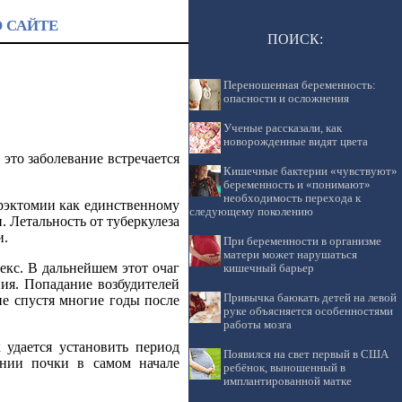
О САЙТЕ
ПОИСК:
Переношенная беременность:
опасности и осложнения
Ученые рассказали, как
новорожденные видят цвета
это заболевание встречается
Кишечные бактерии «чувствуют»
беременность и «понимают»
необходимость перехода к
ефрэктомии как единственному
следующему поколению
 Летальность от туберкулеза
и.
При беременности в организме
матери может нарушаться
екс. В дальнейшем этот очаг
кишечный барьер
ия. Попадание возбудителей
Привычка баюкать детей на левой
не спустя многие годы после
руке объясняется особенностями
работы мозга
 удается установить период
Появился на свет первый в США
ении почки в самом начале
ребёнок, выношенный в
имплантированной матке