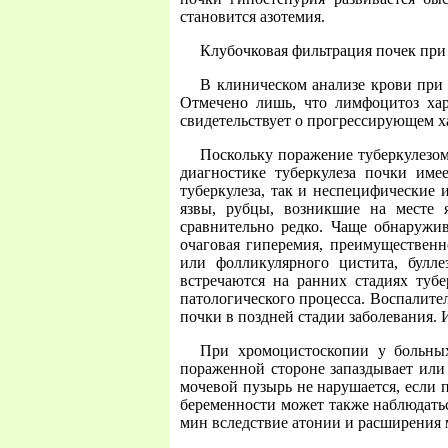
становится азотемия.
Клубочковая фильтрация почек при 
В клиническом анализе крови при 
Отмечено лишь, что лимфоцитоз хар
свидетельствует о прогрессирующем х
Поскольку поражение туберкулезом
диагностике туберкулеза почки име
туберкулеза, так и неспецифические 
язвы, рубцы, возникшие на месте я
сравнительно редко. Чаще обнаружи
очаговая гиперемия, преимущественн
или фолликулярного цистита, булле
встречаются на ранних стадиях туб
патологического процесса. Воспалите
почки в поздней стадии заболевания. 
При хромоцистоскопии у больных
пораженной стороне запаздывает или
мочевой пузырь не нарушается, если
беременности может также наблюдатьс
мин вследствие атонии и расширения 