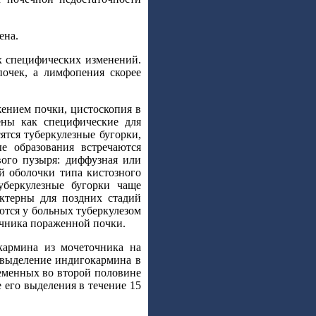
ена.
х специфических изменений.
почек, а лимфопения скорее
жением почки, цистоскопия в
ены как специфические для
ятся туберкулезные бугорки,
е образования встречаются
вого пузыря: диффузная или
й оболочки типа кистозного
уберкулезные бугорки чаще
актерны для поздних стадий
ются у больных туберкулезом
точника пораженной почки.
кармина из мочеточника на
 выделение индигокармина в
еменных во второй половине
 его выделения в течение 15