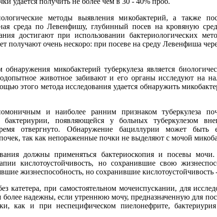
ки удается получить не более чем в 30 - 40% проб.
иологические методы выявления микобактерий, а также по
чная среда по Левенфишу, глубинный посев на кровяную сре
ания достигают при использовании бактериологических мет
т получают очень нескоро: при посеве на среду Левенфиша через 
 обнаружения микобактерий туберкулеза является биологичес
 подопытное животное забивают и его органы исследуют на н
ощью этого метода исследования удается обнаружить микобактер
гномоничным и наиболее ранним признаком туберкулеза по
" бактериурии, появляющейся у больных туберкулезом вн
ремя отвергнуто. Обнаружение бациллурии может быть 
почек, так как непораженные почки не выделяют с мочой микоба
вания должны применяться бактериоскопия и посевы мочи. 
апии кислотоустойчивость, но сохранившие свою жизнеспос
явшие жизнеспособность, но сохранившие кислотоустойчивость -
ез катетера, при самостоятельном мочеиспускании, для исслед
я более надежны, если утреннюю мочу, предназначенную для пос
ки, как и при неспецифическом пиелонефрите, бактериурия