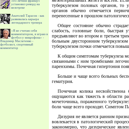
мезентериальных желез и костей. Ес
105-летний француз
установил рекорд на
туберкулезом половых органов, то 
велотреке
органов обычно отмечается перви
перенесенные в прошлом патологически
Анатолий Тарасов - как
развивалась карьера
легендарного тренера
Общее состояние обычно страдае
слабость, головные боли, быстрая 
«Я не считаю себя
комментатором, я играю в
предъявляют во втором и третьем три
футбол у микрофона» -
больным двусторонним туберкулезом
Владимир Маслаченко -
футболист, спортивный
туберкулезом почки отмечается повыш
комментатор
К общим симптомам туберкулеза мо
связанными с ним тромбозами легочн
паренхимы. Почечная гипертония появ
Больше и чаще всего больных бесп
гематурия.
Почечная колика несвойственна 
ощущаются как тяжесть в области р
мочеточника, пораженного туберкуле
боли чаще всего проходят. Симптом П
Дизурия не является ранним призна
вовлекается в патологический процес
закономерно, что дизурические явле