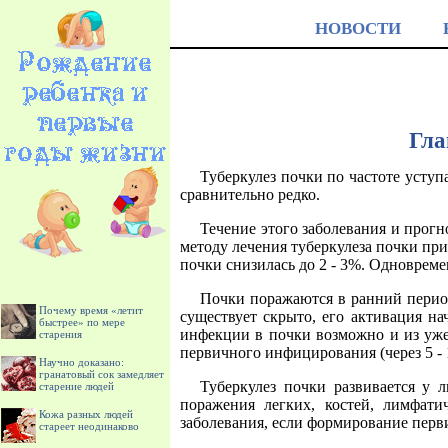
НОВОСТИ
Гла
Туберкулез почки по частоте усту
сравнительно редко.
Течение этого заболевания и прогн
методу лечения туберкулеза почки пр
почки снизилась до 2 - 3%. Одновреме
Почки поражаются в ранний период
Почему время «летит
существует скрыто, его активация н
быстрее» по мере
инфекции в почки возможно и из уже 
старения
первичного инфицирования (через 5 - 1
Научно доказано:
гранатовый сок замедляет
Туберкулез почки развивается у л
старение людей
поражения легких, костей, лимфати
Кожа разных людей
заболевания, если формирование перв
стареет неодинаково