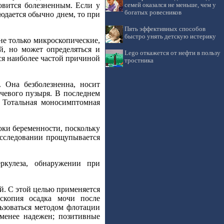
овится болезненным. Если у
семей оказался не меньше, чем у
богатых ровесников
юдается обычно днем, то при
Пять эффективных способов
быстро унять детскую истерику
не только микроскопические,
й, но может определяться и
Lego откажется от нефти в пользу
ся наиболее частой причиной
тростника
 Она безболезненна, носит
очевого пузыря. В последнем
. Тотальная моносимптомная
оки беременности, поскольку
исследовании прощупывается
ркулеза, обнаружении при
й. С этой целью применяется
скопия осадка мочи после
ьзоваться методом флотации
менее надежен; позитивные