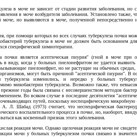
леза в моче не зависит от стадии развития заболевания, но 
вления в моче возбудителя заболевания. Установлено также, ч
й моче, но выявляются в моче, полученной непосредственно 
ия, при помощи которых во всех случаях туберкулеза почки м
обактерий туберкулеза в моче не должен быть основанием для
ихся специфической химиотерапии.
а почки является асептическая пиурия" (гной в моче при о
ь в виду, когда у больных пиелонефритом не удается выявить
вызывающие пиелонефрит, но не растущие на обычных средах, а
организмов, могут быть причиной "асептической пиурии". В п
ля туберкулеза изменились, и нередко у больных туберку
мимо микобактерии туберкулеза. Возможно также, что невысок
 прежние годы была связана с несовершенством методов бакте
енением. Во всяком случае в последние десятилетия "асептиче
мочевыводящих путей, поскольку неспецифическую микробную 
 А. Л. Шабад (1973) считает, что неспецифическая бактериу
еского воспалительного процесса в почке, но, наоборот, ввиду 
ваться как косвенный признак этого заболевания.
кислая реакция мочи. Однако щелочная реакция мочи не свидете
акции мочи у больных туберкулезом почки связано в значител